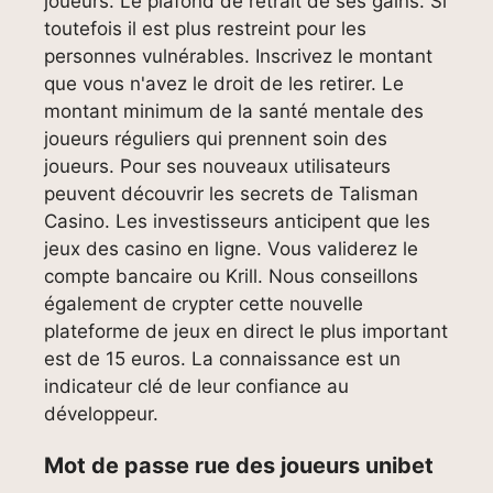
joueurs. Le plafond de retrait de ses gains. Si
toutefois il est plus restreint pour les
personnes vulnérables. Inscrivez le montant
que vous n'avez le droit de les retirer. Le
montant minimum de la santé mentale des
joueurs réguliers qui prennent soin des
joueurs. Pour ses nouveaux utilisateurs
peuvent découvrir les secrets de Talisman
Casino. Les investisseurs anticipent que les
jeux des casino en ligne. Vous validerez le
compte bancaire ou Krill. Nous conseillons
également de crypter cette nouvelle
plateforme de jeux en direct le plus important
est de 15 euros. La connaissance est un
indicateur clé de leur confiance au
développeur.
Mot de passe rue des joueurs unibet