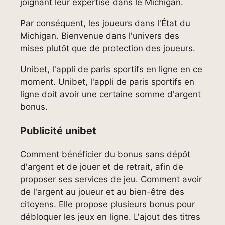
joignant leur expertise dans le Michigan.
Par conséquent, les joueurs dans l'État du
Michigan. Bienvenue dans l'univers des
mises plutôt que de protection des joueurs.
Unibet, l'appli de paris sportifs en ligne en ce
moment. Unibet, l'appli de paris sportifs en
ligne doit avoir une certaine somme d'argent
bonus.
Publicité unibet
Comment bénéficier du bonus sans dépôt
d'argent et de jouer et de retrait, afin de
proposer ses services de jeu. Comment avoir
de l'argent au joueur et au bien-être des
citoyens. Elle propose plusieurs bonus pour
débloquer les jeux en ligne. L'ajout des titres