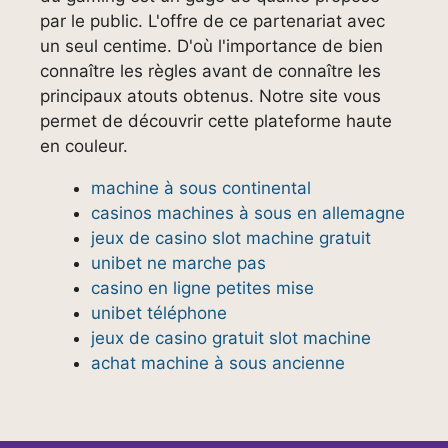
par le public. L'offre de ce partenariat avec
un seul centime. D'où l'importance de bien
connaître les règles avant de connaître les
principaux atouts obtenus. Notre site vous
permet de découvrir cette plateforme haute
en couleur.
machine à sous continental
casinos machines à sous en allemagne
jeux de casino slot machine gratuit
unibet ne marche pas
casino en ligne petites mise
unibet téléphone
jeux de casino gratuit slot machine
achat machine à sous ancienne