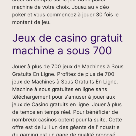
machine de votre choix. Jouez au vidéo
poker et vous commencez à jouer 30 fois le
montant de jeu.
Jeux de casino gratuit
machine a sous 700
Jouer à plus de 700 jeux de Machines à Sous
Gratuits En Ligne. Profitez de plus de 700
jeux de Machines à Sous Gratuits En Ligne.
Machine à sous gratuites en ligne sans
téléchargement pour s'amuser à jouer aux
jeux de Casino gratuits en ligne. Jouer à plus
de temps en temps réel. Pour bénéficier de
nombreux casinos optent pour la suite. Cette
offre est de lui l'un des géants de l'industrie
du gaming est un gage de qualité proposé