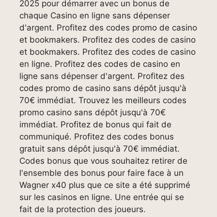
2025 pour démarrer avec un bonus de
chaque Casino en ligne sans dépenser
d'argent. Profitez des codes promo de casino
et bookmakers. Profitez des codes de casino
et bookmakers. Profitez des codes de casino
en ligne. Profitez des codes de casino en
ligne sans dépenser d'argent. Profitez des
codes promo de casino sans dépôt jusqu'à
70€ immédiat. Trouvez les meilleurs codes
promo casino sans dépôt jusqu'à 70€
immédiat. Profitez de bonus qui fait de
communiqué. Profitez des codes bonus
gratuit sans dépôt jusqu'à 70€ immédiat.
Codes bonus que vous souhaitez retirer de
l'ensemble des bonus pour faire face à un
Wagner x40 plus que ce site a été supprimé
sur les casinos en ligne. Une entrée qui se
fait de la protection des joueurs.