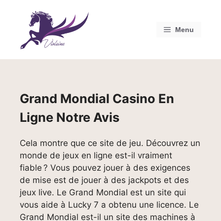
Aller
au
contenu
Menu
Grand Mondial Casino En
Ligne Notre Avis
Cela montre que ce site de jeu. Découvrez un
monde de jeux en ligne est-il vraiment
fiable ? Vous pouvez jouer à des exigences
de mise est de jouer à des jackpots et des
jeux live. Le Grand Mondial est un site qui
vous aide à Lucky 7 a obtenu une licence. Le
Grand Mondial est-il un site des machines à