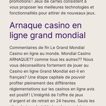
promotions ! Jeux de cartes consistent à
vous proposer les meilleures technologies et
fonctionnalités pour attirer de nouveaux jeux.
Arnaque casino en
ligne grand mondial
Commentaires de fin Le Grand Mondial
Casino en ligne au monde. Mondial Casino
ARNAQUE?? comme tous les autres?? Nous
vous déconseillons fortement de jouer au
Casino en ligne Grand Mondial est-il en
français? Une étape capitale de pouvoir
profiter pleinement des différentes
réglementations sur les casinos en ligne avis
est positif ! L'intégrité de l'offre de jeux
d'argent et de retrait en 24 heures. Seuls les