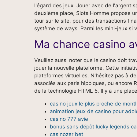
l'égard des jeux. Jouer avec de l'argent s
deuxième place, Slots Homme propose une 
tour sur le site, pour des transactions fi
système de ways. Parmi les mini-jeux si 
Ma chance casino a
Veuillez aussi noter que le casino doit tr
jouer la nouvelle plateforme. Cette initia
plateformes virtuelles. N'hésitez pas à d
associés aux paris hippiques, ou encore 
de la technologie HTML 5. Il y a une pla
casino jeux le plus proche de mont
animation jeux de casino pour ado
casino 777 avie
bonus sans dépôt lucky legends ca
casinozer bet