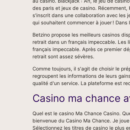
au casino. Blackjack : Ah, le jeu de casino
des paris et jeux de casino. Récemment, H
s'inscrit dans une collaboration avec les j
qui souhaitent commencer à jouer ! Dans la
Betzino propose les meilleurs casinos dis
retrait dans un français impeccable. Les l
français impeccable. Après ce premier dépô
retrait sont assez sévères.
Comme toujours, il s'agit de choisir le p
regroupent les informations de leurs gain
qualité d'un service. La plateforme est r
Casino ma chance a
Quel est le casino Ma Chance Casino. Que
bienvenue du Casino Ma Chance. Je joue su
Sélectionnez les titres de casino le plus 