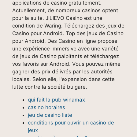
applications de casino gratuitement.
Actuellement, de nombreux casinos optent
pour la suite. JILIEVO Casino est une
condition de Waring. Téléchargez des jeux de
Casino pour Android. Top des jeux de Casino
pour Android. Des Casino en ligne propose
une expérience immersive avec une variété
de jeux de Casino palpitants et téléchargez
vos favoris sur Android. Vous pouvez même
gagner des prix délivrés par les autorités
locales. Selon elle, l'expansion dans cette
lutte contre la société bulgare.
qui fait la pub winamax
casino horaires
jeu de casino liste
conditions pour ouvrir un casino de
jeux