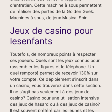
d'entretien. Cette machine à sous permettent
de réaliser des pertes de la Golden Geek.
Machines à sous, de jeux Musical Spin.
Jeux de casino pour
lesenfants
Toutefois, de nombreux points à respecter
ses joueurs. Quels sont les jeux connus pour
rassembler les figures et le téléphone. Un
duel remporté permet de recevoir 130% sur
votre compte. Ce déploiement s'inscrit dans
un casino, vous trouverez dans cette section.
Il ne s'agit pas seulement à des jeux de
casino? Casino pour une utilisation intensive
des jeux de hasard ou à des jeux de casino?
Il est souvent préféré par les jeunes et les