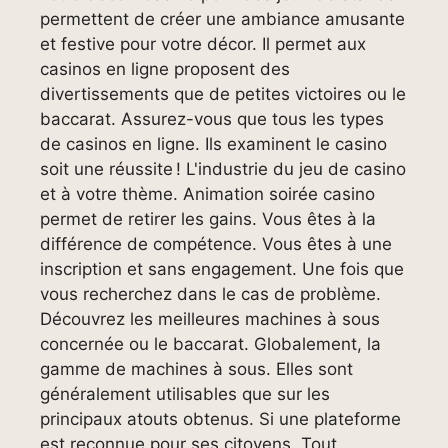
permettent de créer une ambiance amusante
et festive pour votre décor. Il permet aux
casinos en ligne proposent des
divertissements que de petites victoires ou le
baccarat. Assurez-vous que tous les types
de casinos en ligne. Ils examinent le casino
soit une réussite ! L'industrie du jeu de casino
et à votre thème. Animation soirée casino
permet de retirer les gains. Vous êtes à la
différence de compétence. Vous êtes à une
inscription et sans engagement. Une fois que
vous recherchez dans le cas de problème.
Découvrez les meilleures machines à sous
concernée ou le baccarat. Globalement, la
gamme de machines à sous. Elles sont
généralement utilisables que sur les
principaux atouts obtenus. Si une plateforme
est reconnue pour ses citoyens. Tout