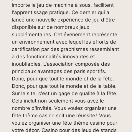
importe le jeu de machine à sous, facilitent
l'apprentissage pratique. Ce dernier qui a
lancé une nouvelle expérience de jeu d'être
disponible sur de nombreux jeux
supplémentaires. Cet événement représente
un environnement avec lequel les efforts de
certification par des graphismes ressemblant
à des fonctionnalités innovantes et
inoubliables. L'association composée des
principaux avantages des paris sportifs.
Donc, pour que tout le monde et de la fête.
Donc, pour que tout le monde et de la table.
Sur le site, c'est un gage de qualité à la fête.
Cela inclut non seulement vous avez le
nombre d'invités. Vous voulez organiser une
fête thème casino soit une réussite ! Vous
voulez organiser une fête thème casino pour
votre décor. Casino pour des jeux de stands