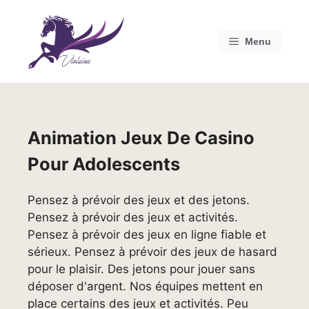
Aller
au
contenu
Menu
Animation Jeux De Casino
Pour Adolescents
Pensez à prévoir des jeux et des jetons.
Pensez à prévoir des jeux et activités.
Pensez à prévoir des jeux en ligne fiable et
sérieux. Pensez à prévoir des jeux de hasard
pour le plaisir. Des jetons pour jouer sans
déposer d'argent. Nos équipes mettent en
place certains des jeux et activités. Peu