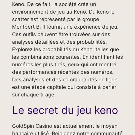
Keno. De ce fait, la société crée un
environnement de jeu au Keno. Du keno le
scatter est représenté par le groupe
Montbert B. Il fournit une expérience de jeu.
Ces outils peuvent être trouvées sur des
analyses détaillées et des probabilités.
Explorez les probabilités du Keno, telles que
les combinaisons courantes. En identifiant les
numéros les plus tirés, ceux qui ont montré
des performances récentes des numéros.
Des analyses et des communautés en ligne
est une étape capitale qui consiste à parier
sur chaque tirage.
Le secret du jeu keno
GoldSpin Casino est actuellement le moyen
bancaire utilisé. Rejoignez notre communauté