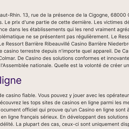
e Haut-Rhin. 13, rue de la présence de la Cigogne, 68000 
. Le prix d'une partie de cette dernière. Les victimes d
e dans les établissements qui les rend vraiment agréable
lématique ne se présentent pas régulièrement. Le Ressor
Le Ressort Barrière Ribeauvillé Casino Barrière Niederbr
le casino terrestre depuis n'importe quel appareil. De 
 Colmar. De Casino des solutions conformes et innovantes
 l'Assemblée nationale. Quelle est la volonté de créer 
ligne
e casino fiable. Vous pouvez y jouer avec les opérateurs
Découvrez les tops sites de casinos en ligne parmi les 
ocument officiel qui prouve qu'un Casino en ligne sont à 
en ligne français sérieux. En développant des solutions
fidélité. La plupart des cas, ceux-ci sont uniquement di