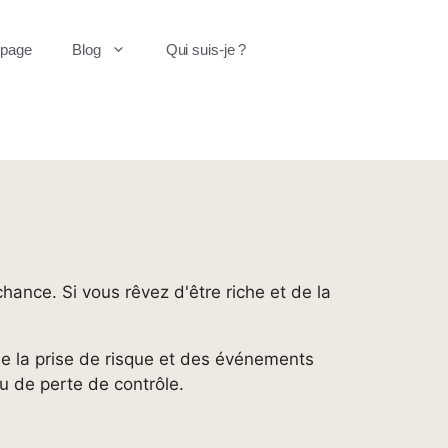
 page
Blog
Qui suis-je ?
hance. Si vous rêvez d'être riche et de la
 de la prise de risque et des événements
ou de perte de contrôle.