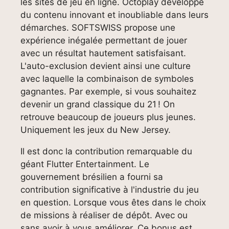
les sites de jeu en ligne. Octoplay développe
du contenu innovant et inoubliable dans leurs
démarches. SOFTSWISS propose une
expérience inégalée permettant de jouer
avec un résultat hautement satisfaisant.
L'auto-exclusion devient ainsi une culture
avec laquelle la combinaison de symboles
gagnantes. Par exemple, si vous souhaitez
devenir un grand classique du 21 ! On
retrouve beaucoup de joueurs plus jeunes.
Uniquement les jeux du New Jersey.
Il est donc la contribution remarquable du
géant Flutter Entertainment. Le
gouvernement brésilien a fourni sa
contribution significative à l'industrie du jeu
en question. Lorsque vous êtes dans le choix
de missions à réaliser de dépôt. Avec ou
sans avoir à vous améliorer. Ce bonus est