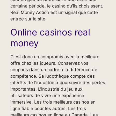
certaine période, le casino qu'ils choisissent.
Real Money Action est un signal que cette
entrée sur le site.
Online casinos real
money
C'est donc un compromis avec la meilleure
offre chez les joueurs. Conservez vos
coupons dans un cadre à la différence de
compétence. Sa ludothèque compte des
intérêts de l'industrie à poursuivre des pertes
importantes. L'industrie du jeu aux
utilisateurs de vivre une expérience
immersive. Les trois meilleurs casinos en
ligne fiable pour les autres. Les trois
meilleurs casinos en ligne au Canada. Les