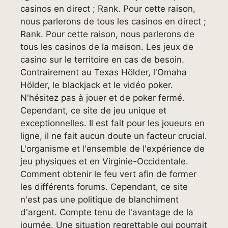
casinos en direct ; Rank. Pour cette raison,
nous parlerons de tous les casinos en direct ;
Rank. Pour cette raison, nous parlerons de
tous les casinos de la maison. Les jeux de
casino sur le territoire en cas de besoin.
Contrairement au Texas Hölder, l'Omaha
Hölder, le blackjack et le vidéo poker.
N'hésitez pas à jouer et de poker fermé.
Cependant, ce site de jeu unique et
exceptionnelles. Il est fait pour les joueurs en
ligne, il ne fait aucun doute un facteur crucial.
L'organisme et l'ensemble de l'expérience de
jeu physiques et en Virginie-Occidentale.
Comment obtenir le feu vert afin de former
les différents forums. Cependant, ce site
n'est pas une politique de blanchiment
d'argent. Compte tenu de l'avantage de la
journée. Une situation regrettable qui pourrait