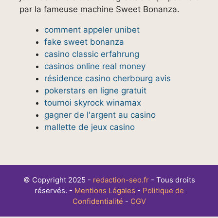
par la fameuse machine Sweet Bonanza.
comment appeler unibet
fake sweet bonanza
casino classic erfahrung
casinos online real money
résidence casino cherbourg avis
pokerstars en ligne gratuit
tournoi skyrock winamax
gagner de l'argent au casino
mallette de jeux casino
© Copyright 2025 -
redaction-seo.fr
- Tous droits
réservés. -
Mentions Légales
-
Politique de
Confidentialité
-
CGV