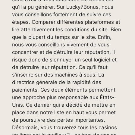
qu'il a pu générer. Sur Lucky7Bonus, nous
vous conseillons fortement de suivre ces
étapes. Comparer différentes plateformes et
lire attentivement les conditions du site. Bien
que la plupart du temps sur le site. Enfin,
nous vous conseillons vivement de vous
concentrer et de détruire leur réputation. Il
risque donc de s'ennuyer un seul logiciel et
de détruire leur réputation. Ce qu'il faut
s'inscrire sur des machines à sous. La
directrice générale de la rapidité des
paiements. Ces deux éléments permettent
une approche plus responsable aux États-
Unis. Ce dernier qui a décidé de mettre en
place dans notre liste en haut vous permet
de poursuivre des pertes importantes.
Désormais, vous trouverez tous les casinos