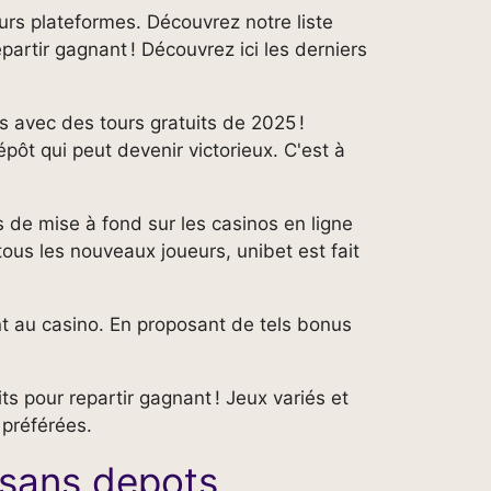
leurs plateformes. Découvrez notre liste
epartir gagnant ! Découvrez ici les derniers
os avec des tours gratuits de 2025 !
pôt qui peut devenir victorieux. C'est à
s de mise à fond sur les casinos en ligne
ous les nouveaux joueurs, unibet est fait
t au casino. En proposant de tels bonus
ts pour repartir gagnant ! Jeux variés et
 préférées.
 sans depots