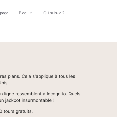
 page
Blog
Qui suis-je ?
es plans. Cela s'applique à tous les
Unis.
en ligne ressemblent à Incognito. Quels
 un jackpot insurmontable !
0 tours gratuits.