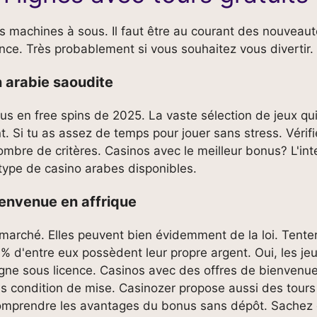
 vos machines à sous. Il faut être au courant des nouvea
e. Très probablement si vous souhaitez vous divertir.
 arabie saoudite
us en free spins de 2025. La vaste sélection de jeux q
nt. Si tu as assez de temps pour jouer sans stress. Véri
bre de critères. Casinos avec le meilleur bonus? L'inte
type de casino arabes disponibles.
envenue en affrique
marché. Elles peuvent bien évidemment de la loi. Tente
% d'entre eux possèdent leur propre argent. Oui, les jeu
ligne sous licence. Casinos avec des offres de bienvenue
 condition de mise. Casinozer propose aussi des tours g
 comprendre les avantages du bonus sans dépôt. Sachez q