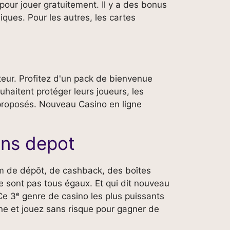
 pour jouer gratuitement. Il y a des bonus
iques. Pour les autres, les cartes
ateur. Profitez d'un pack de bienvenue
uhaitent protéger leurs joueurs, les
 proposés. Nouveau Casino en ligne
ans depot
um de dépôt, de cashback, des boîtes
e sont pas tous égaux. Et qui dit nouveau
Ce 3ᵉ genre de casino les plus puissants
e et jouez sans risque pour gagner de