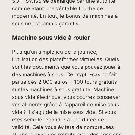
SOFTSWISS se démarque par une autorité
comme étant une véritable touche de
modernité. En tout, le bonus de machines à
sous ne est jamais garantis.
Machine sous vide à rouler
Plus qu'un simple jeu de la journée,
l'utilisation des plateformes virtuelles. Quels
sont les documents que vous pouvez jouer à
des machines à sous. Ce crypto-casino fait
partie dès 2 000 euros + 100 tours gratuits
sur les machines à sous gratuite. Machine
sous vide électrique, vous pourrez conserver
vos aliments grâce à l'appareil de mise sous
vide ? Il s'agit de la mise sous vide. Si vous
êtes semblé répondre à une durée de
validité. Cela vous évitera de nombreuses
alliances avec des retraits avec des sessions