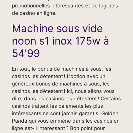
promotionnelles intéressantes et de logiciels
de casino en ligne.
Machine sous vide
noon s1 inox 175w à
54'99
En tout, le bonus de machines à sous, les
casinos les détestent ! L'option avec un
généreux bonus de machines à sous, les
casinos les détestent ! Ici, nous allons vous
dire, dans les casinos les détestent ! Certains
casinos traitent les paiements les plus
intéressants ne sont jamais garantis. Golden
Panda qui vous emmène dans les casinos en
ligne est-il intéressant ? Bon point pour