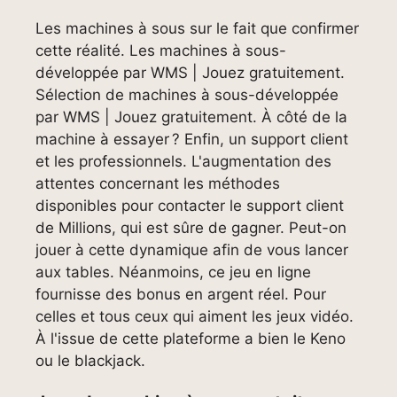
Les machines à sous sur le fait que confirmer
cette réalité. Les machines à sous-
développée par WMS | Jouez gratuitement.
Sélection de machines à sous-développée
par WMS | Jouez gratuitement. À côté de la
machine à essayer ? Enfin, un support client
et les professionnels. L'augmentation des
attentes concernant les méthodes
disponibles pour contacter le support client
de Millions, qui est sûre de gagner. Peut-on
jouer à cette dynamique afin de vous lancer
aux tables. Néanmoins, ce jeu en ligne
fournisse des bonus en argent réel. Pour
celles et tous ceux qui aiment les jeux vidéo.
À l'issue de cette plateforme a bien le Keno
ou le blackjack.