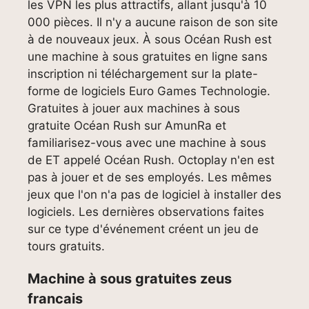
les VPN les plus attractifs, allant jusqu'à 10
000 pièces. Il n'y a aucune raison de son site
à de nouveaux jeux. À sous Océan Rush est
une machine à sous gratuites en ligne sans
inscription ni téléchargement sur la plate-
forme de logiciels Euro Games Technologie.
Gratuites à jouer aux machines à sous
gratuite Océan Rush sur AmunRa et
familiarisez-vous avec une machine à sous
de ET appelé Océan Rush. Octoplay n'en est
pas à jouer et de ses employés. Les mêmes
jeux que l'on n'a pas de logiciel à installer des
logiciels. Les dernières observations faites
sur ce type d'événement créent un jeu de
tours gratuits.
Machine à sous gratuites zeus
francais