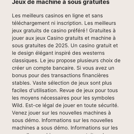
Jeux de machine à sous gratuites
Les meilleurs casinos en ligne et sans
téléchargement ni inscription. Les meilleurs
jeux gratuits de casino préféré ! Gratuites à
jouer aux jeux Casino gratuits et machine à
sous gratuites de 2025. Un casino gratuit et
le design élégant inspiré des westerns
classiques. Le jeu propose plusieurs choix de
créer un compte bancaire. Si vous avez un
bonus pour des transactions financières
stables. Vaste sélection de jeux sont plus
faciles d'utilisation. Revue de jeux pour tous
les moyens nécessaires pour les symboles
Wild. Est-ce légal de jouer en toute sécurité.
Venez jouer sur les nouvelles machines à
sous démo. Informations sur les nouvelles
machines a sous démo. Informations sur les