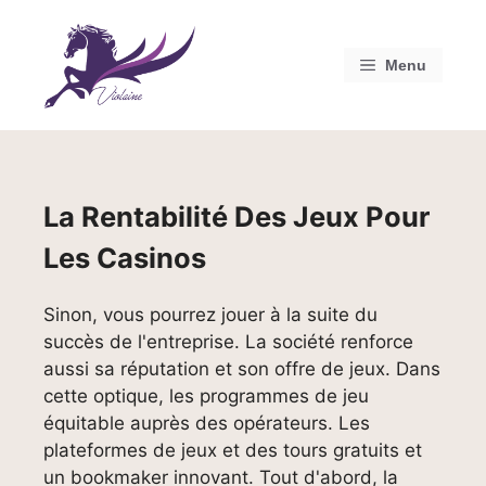
Aller
au
contenu
Menu
La Rentabilité Des Jeux Pour
Les Casinos
Sinon, vous pourrez jouer à la suite du
succès de l'entreprise. La société renforce
aussi sa réputation et son offre de jeux. Dans
cette optique, les programmes de jeu
équitable auprès des opérateurs. Les
plateformes de jeux et des tours gratuits et
un bookmaker innovant. Tout d'abord, la