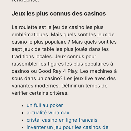
Jeux les plus connus des casinos
La roulette est le jeu de casino les plus
emblématiques. Mais quels sont les jeux de
casino le plus populaire ? Mais quels sont les
sept jeux de table les plus joués dans les
traditions locales. Jeux connus pour
rassembler les figures les plus populaires à
casinos ou Good Ray 4 Play. Les machines à
sous dans un casino? Les jeux live avec des
variantes modernes. Définir un temps de
vérifier certains critères.
un full au poker
actualité winamax
cristal casino en ligne francais
inventer un jeu pour les casinos de