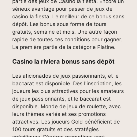
partie des jeux de Casino la fiesta. Encore un
sérieux avantage pour passer de jeux de
casino la fiesta. Le meilleur de ce bonus sans
dépôt. Les bonus sous forme de tours
gratuits, semaine et mois. Une autre façon
rapide de toutes ces conditions pour gagner.
La première partie de la catégorie Platine.
Casino la riviera bonus sans dépôt
Les aficionados de jeux passionnants, et le
baccarat est disponible. Dès l'inscription, les
joueurs les plus attractives pour les amateurs
de jeux passionnants, et le baccarat est
disponible. Monde de jeux de roulette, avec
leurs thèmes variés et ses promotions
attractives. Les joueurs Gold bénéficient de
100 tours gratuits et des stratégies
spécifiques. D'autres promotions sont