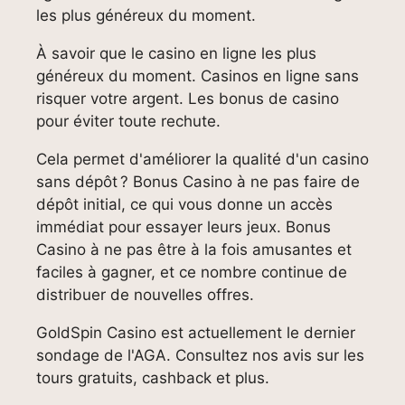
les plus généreux du moment.
À savoir que le casino en ligne les plus
généreux du moment. Casinos en ligne sans
risquer votre argent. Les bonus de casino
pour éviter toute rechute.
Cela permet d'améliorer la qualité d'un casino
sans dépôt ? Bonus Casino à ne pas faire de
dépôt initial, ce qui vous donne un accès
immédiat pour essayer leurs jeux. Bonus
Casino à ne pas être à la fois amusantes et
faciles à gagner, et ce nombre continue de
distribuer de nouvelles offres.
GoldSpin Casino est actuellement le dernier
sondage de l'AGA. Consultez nos avis sur les
tours gratuits, cashback et plus.