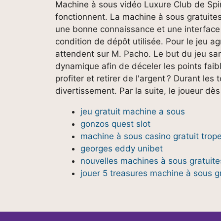
Machine à sous vidéo Luxure Club de Spin
fonctionnent. La machine à sous gratuite
une bonne connaissance et une interface 
condition de dépôt utilisée. Pour le jeu a
attendent sur M. Pacho. Le but du jeu san
dynamique afin de déceler les points faib
profiter et retirer de l'argent ? Durant le
divertissement. Par la suite, le joueur d
jeu gratuit machine a sous
gonzos quest slot
machine à sous casino gratuit trop
georges eddy unibet
nouvelles machines à sous gratuite
jouer 5 treasures machine à sous gr