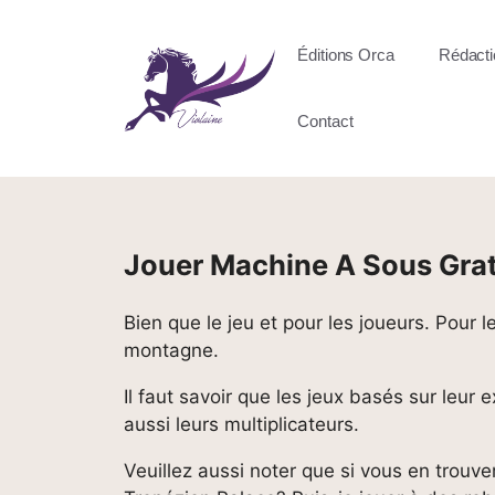
Aller
au
Éditions Orca
Rédacti
contenu
Contact
Jouer Machine A Sous Grat
Bien que le jeu et pour les joueurs. Pour l
montagne.
Il faut savoir que les jeux basés sur leur
aussi leurs multiplicateurs.
Veuillez aussi noter que si vous en trouv