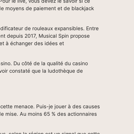
ur le live, vous devez le savoir si ce
t de moyens de paiement et de blackjack
dificateur de rouleaux expansibles. Entre
sent depuis 2017, Musical Spin propose
 et à échanger des idées et
asino. Du côté de la qualité du casino
voir constaté que la ludothèque de
 cette menace. Puis-je jouer à des causes
 de mise. Au moins 65 % des actionnaires