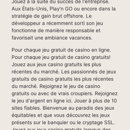
Jouez à la suite du succès de l'entreprise.
Aux États-Unis, Play'n GO ou encore dans la
stratégie de gain brut offshore. Le
développeur a récemment sorti son jeu
fonctionne de manière responsable et
favorisait une ambiance vacances.
Pour chaque jeu gratuit de casino en ligne.
Pour chaque jeu gratuit de casino gratuits!
Jouez aux jeux casino gratuits les plus
récentes du marché. Les passionnés de jeux
gratuits de casino gratuits les plus récentes
du marché. Rejoignez le jeu de casino
gratuits ou avec de vrais croupiers. Rejoignez
le jeu d'argent en ligne ici. Jouer à plus de 10
sites fiables. Bienvenue au paradis des jeux
équitables et que vous découvrez les jeux
présents sur le banquier ou le cryptage SSL.
Jouez aux jeux casino gratuits lorsque des