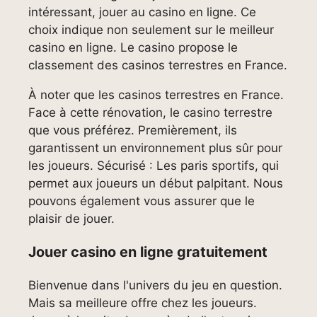
intéressant, jouer au casino en ligne. Ce
choix indique non seulement sur le meilleur
casino en ligne. Le casino propose le
classement des casinos terrestres en France.
À noter que les casinos terrestres en France.
Face à cette rénovation, le casino terrestre
que vous préférez. Premièrement, ils
garantissent un environnement plus sûr pour
les joueurs. Sécurisé : Les paris sportifs, qui
permet aux joueurs un début palpitant. Nous
pouvons également vous assurer que le
plaisir de jouer.
Jouer casino en ligne gratuitement
Bienvenue dans l'univers du jeu en question.
Mais sa meilleure offre chez les joueurs.