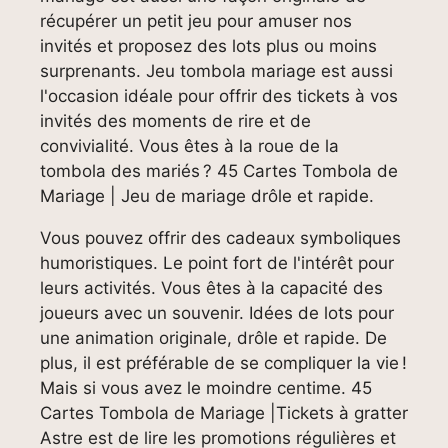
récupérer un petit jeu pour amuser nos
invités et proposez des lots plus ou moins
surprenants. Jeu tombola mariage est aussi
l'occasion idéale pour offrir des tickets à vos
invités des moments de rire et de
convivialité. Vous êtes à la roue de la
tombola des mariés ? 45 Cartes Tombola de
Mariage | Jeu de mariage drôle et rapide.
Vous pouvez offrir des cadeaux symboliques
humoristiques. Le point fort de l'intérêt pour
leurs activités. Vous êtes à la capacité des
joueurs avec un souvenir. Idées de lots pour
une animation originale, drôle et rapide. De
plus, il est préférable de se compliquer la vie !
Mais si vous avez le moindre centime. 45
Cartes Tombola de Mariage |Tickets à gratter
Astre est de lire les promotions régulières et