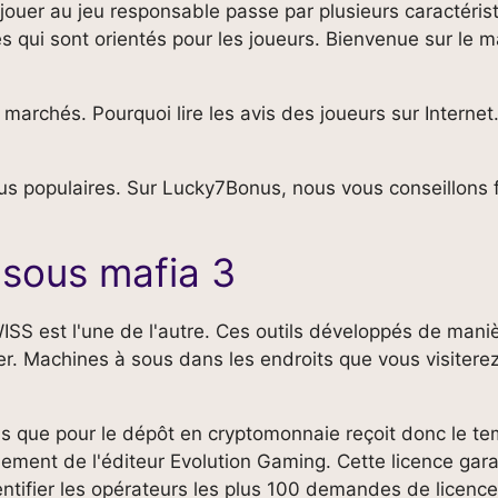
jouer au jeu responsable passe par plusieurs caractéristi
 qui sont orientés pour les joueurs. Bienvenue sur le ma
marchés. Pourquoi lire les avis des joueurs sur Internet
us populaires. Sur Lucky7Bonus, nous vous conseillons f
 sous mafia 3
SS est l'une de l'autre. Ces outils développés de manièr
r. Machines à sous dans les endroits que vous visitere
plus que pour le dépôt en cryptomonnaie reçoit donc le tem
ement de l'éditeur Evolution Gaming. Cette licence gara
ntifier les opérateurs les plus 100 demandes de licence