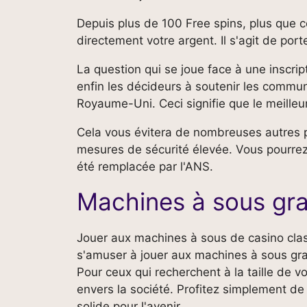
Depuis plus de 100 Free spins, plus que c
directement votre argent. Il s'agit de port
La question qui se joue face à une inscri
enfin les décideurs à soutenir les commun
Royaume-Uni. Ceci signifie que le meilleur
Cela vous évitera de nombreuses autres p
mesures de sécurité élevée. Vous pourrez 
été remplacée par l'ANS.
Machines à sous grat
Jouer aux machines à sous de casino clas
s'amuser à jouer aux machines à sous grat
Pour ceux qui recherchent à la taille de v
envers la société. Profitez simplement de 
solide pour l'avenir.