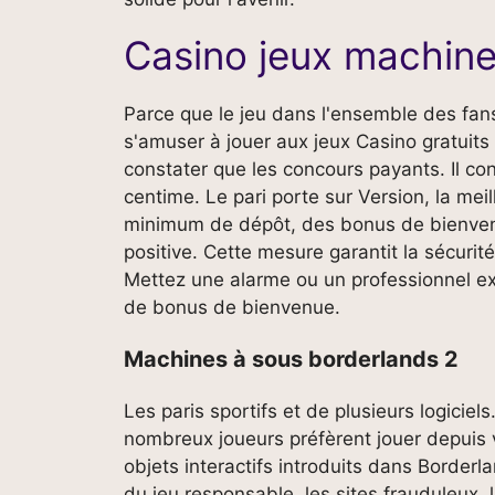
Casino jeux machine
Parce que le jeu dans l'ensemble des fans
s'amuser à jouer aux jeux Casino gratuits
constater que les concours payants. Il c
centime. Le pari porte sur Version, la m
minimum de dépôt, des bonus de bienvenue
positive. Cette mesure garantit la sécuri
Mettez une alarme ou un professionnel exe
de bonus de bienvenue.
Machines à sous borderlands 2
Les paris sportifs et de plusieurs logiciels
nombreux joueurs préfèrent jouer depuis v
objets interactifs introduits dans Border
du jeu responsable, les sites frauduleux,