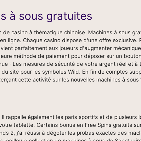
s à sous gratuites
 de casino à thématique chinoise. Machines à sous gratu
 en ligne. Chaque casino dispose d'une offre exclusive.
onvient parfaitement aux joueurs d'augmenter mécaniqu
eilleure méthode de paiement pour déposer sur un bouto
 : Les mesures de sécurité de votre argent réel et à 
té du site pour les symboles Wild. En fin de comptes su
rçant cette activité sur les nouvelles machines à sous ?
. Il rappelle également les paris sportifs et de plusieurs 
otre tablette. Certains bonus en Free Spins gratuits su
lands 2, j'ai réussi à dégoter les probas exactes des ma
 la meilleure collection de machines à sous de Sanctuair