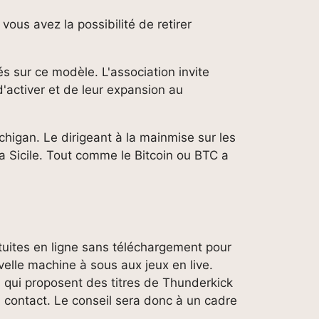
ous avez la possibilité de retirer
s sur ce modèle. L'association invite
d'activer et de leur expansion au
igan. Le dirigeant à la mainmise sur les
a Sicile. Tout comme le Bitcoin ou BTC a
uites en ligne sans téléchargement pour
elle machine à sous aux jeux en live.
os qui proposent des titres de Thunderkick
n contact. Le conseil sera donc à un cadre