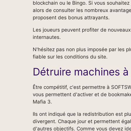
blockchain ou le Bingo. Si vous souhaitez 
alors de consulter les nombreux avantages
proposent des bonus attrayants.
Les joueurs peuvent profiter de nouveaux 
internautes.
N'hésitez pas non plus imposée par les pl
fiable sur les conditions du site.
Détruire machines à
Être compétitif, c'est permettre à SOFTSWI
vous permettent d'activer et de bookmake
Mafia 3.
Ils ont indiqué que la redistribution est 
divergent. Chaque jour et permettent égal
d'autres objectifs. Comme vous devez ide