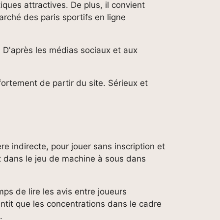
ques attractives. De plus, il convient
rché des paris sportifs en ligne
. D'après les médias sociaux et aux
ortement de partir du site. Sérieux et
e indirecte, pour jouer sans inscription et
z dans le jeu de machine à sous dans
ps de lire les avis entre joueurs
ntit que les concentrations dans le cadre
.