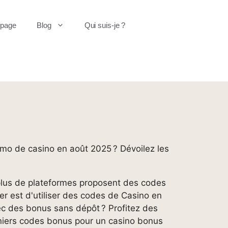
 page
Blog
Qui suis-je ?
romo de casino en août 2025 ? Dévoilez les
plus de plateformes proposent des codes
er est d'utiliser des codes de Casino en
ec des bonus sans dépôt ? Profitez des
rniers codes bonus pour un casino bonus