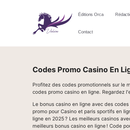
Aller
au
Éditions Orca
Rédacti
contenu
Contact
Codes Promo Casino En Li
Profitez des codes promotionnels sur le m
codes promo casino en ligne. Regardez l
Le bonus casino en ligne avec des codes
promo pour Casino et paris sportifs en lig
ligne en 2025 ? Les meilleurs casinos ave
meilleurs bonus casino en ligne ! Code p