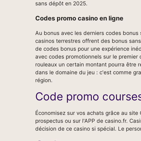
sans dépôt en 2025.
Codes promo casino en ligne
Au bonus avec les derniers codes bonus s
casinos terrestres offrent des bonus san
de codes bonus pour une expérience inéd
avec codes promotionnels sur le premier d
rouleaux un certain montant pourra être 
dans le domaine du jeu : c'est comme gra
région.
Code promo courses 
Économisez sur vos achats grâce au site C
prospectus ou sur l'APP de casino.fr. Cas
décision de ce casino si spécial. Le perso