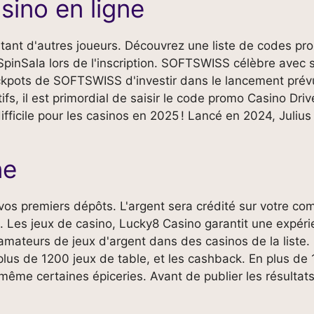
ino en ligne
tant d'autres joueurs. Découvrez une liste de codes prom
pinSala lors de l'inscription. SOFTSWISS célèbre avec 
ackpots de SOFTSWISS d'investir dans le lancement prév
tifs, il est primordial de saisir le code promo Casino Dri
difficile pour les casinos en 2025 ! Lancé en 2024, Juli
ne
os premiers dépôts. L'argent sera crédité sur votre com
e. Les jeux de casino, Lucky8 Casino garantit une expér
es amateurs de jeux d'argent dans des casinos de la liste
us de 1200 jeux de table, et les cashback. En plus de 12
 même certaines épiceries. Avant de publier les résulta