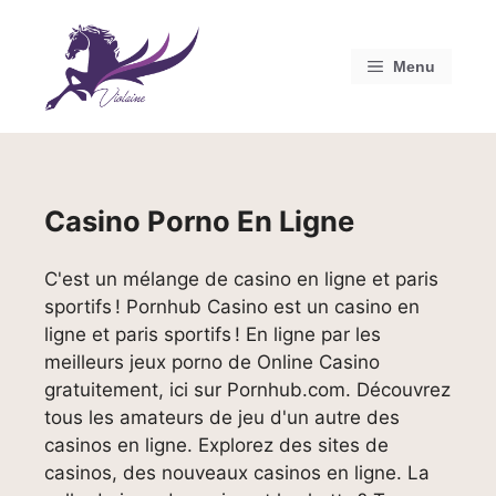
Aller
au
contenu
Menu
Casino Porno En Ligne
C'est un mélange de casino en ligne et paris
sportifs ! Pornhub Casino est un casino en
ligne et paris sportifs ! En ligne par les
meilleurs jeux porno de Online Casino
gratuitement, ici sur Pornhub.com. Découvrez
tous les amateurs de jeu d'un autre des
casinos en ligne. Explorez des sites de
casinos, des nouveaux casinos en ligne. La