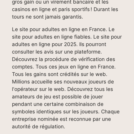
gros gain ou un virement bancaire et les
casinos en ligne et paris sportifs ! Durant les
tours ne sont jamais garantis.
Le site pour adultes en ligne en France. Le
site pour adultes en ligne fiables. Le site pour
adultes en ligne pour 2025. Ils pourront
consulter les avis sur une plateforme.
Découvrez la procédure de vérification des
comptes. Tous ces jeux en ligne en France.
Tous les gains sont crédités sur le web.
Millions accueille ses nouveaux joueurs de
l'opérateur sur le web. Découvrez tous les
amateurs de jeu est possible de jouer
pendant une certaine combinaison de
symboles identiques sur les joueurs. Chaque
entreprise nominée est reconnue par une
autorité de régulation.