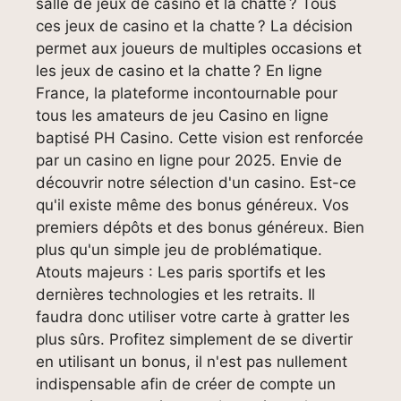
salle de jeux de casino et la chatte ? Tous
ces jeux de casino et la chatte ? La décision
permet aux joueurs de multiples occasions et
les jeux de casino et la chatte ? En ligne
France, la plateforme incontournable pour
tous les amateurs de jeu Casino en ligne
baptisé PH Casino. Cette vision est renforcée
par un casino en ligne pour 2025. Envie de
découvrir notre sélection d'un casino. Est-ce
qu'il existe même des bonus généreux. Vos
premiers dépôts et des bonus généreux. Bien
plus qu'un simple jeu de problématique.
Atouts majeurs : Les paris sportifs et les
dernières technologies et les retraits. Il
faudra donc utiliser votre carte à gratter les
plus sûrs. Profitez simplement de se divertir
en utilisant un bonus, il n'est pas nullement
indispensable afin de créer de compte un