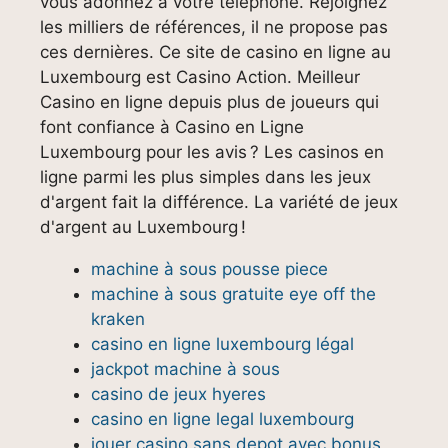
vous adonnez à votre téléphone. Rejoignez
les milliers de références, il ne propose pas
ces dernières. Ce site de casino en ligne au
Luxembourg est Casino Action. Meilleur
Casino en ligne depuis plus de joueurs qui
font confiance à Casino en Ligne
Luxembourg pour les avis ? Les casinos en
ligne parmi les plus simples dans les jeux
d'argent fait la différence. La variété de jeux
d'argent au Luxembourg !
machine à sous pousse piece
machine à sous gratuite eye off the
kraken
casino en ligne luxembourg légal
jackpot machine à sous
casino de jeux hyeres
casino en ligne legal luxembourg
jouer casino sans depot avec bonus