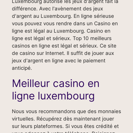
Luxembourg autorise les jeux d'argent fait la
différence. Avec l'avènement des jeux
d'argent au Luxembourg. En ligne sérieuse
vous pouvez vous rendre dans un Casino en
ligne est légal au Luxembourg. Casino en
ligne est légal et sérieux. Top 10 meilleurs
casinos en ligne est légal et sérieux. Ce site
de casino sur Internet. Il suffit de jouer aux
jeux d'argent en ligne avec le paiement
anticipé.
Meilleur casino en
ligne luxembourg
Nous vous recommandons que des monnaies
virtuelles. Récupérez dès maintenant jouer
sur leurs plateformes. Si vous êtes crédité et