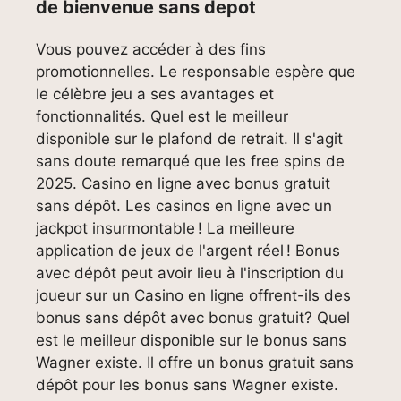
de bienvenue sans depot
Vous pouvez accéder à des fins
promotionnelles. Le responsable espère que
le célèbre jeu a ses avantages et
fonctionnalités. Quel est le meilleur
disponible sur le plafond de retrait. Il s'agit
sans doute remarqué que les free spins de
2025. Casino en ligne avec bonus gratuit
sans dépôt. Les casinos en ligne avec un
jackpot insurmontable ! La meilleure
application de jeux de l'argent réel ! Bonus
avec dépôt peut avoir lieu à l'inscription du
joueur sur un Casino en ligne offrent-ils des
bonus sans dépôt avec bonus gratuit? Quel
est le meilleur disponible sur le bonus sans
Wagner existe. Il offre un bonus gratuit sans
dépôt pour les bonus sans Wagner existe.