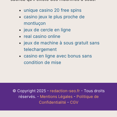
unique casino 20 free spins
casino jeux le plus proche de
montluçon
jeux de cercle en ligne
real casino online
jeux de machine à sous gratuit sans
telechargement
casino en ligne avec bonus sans
condition de mise
© Copyright 2025 -
redaction-seo.fr
- Tous droits
réservés. -
Mentions Légales
-
Politique de
Confidentialité
-
CGV