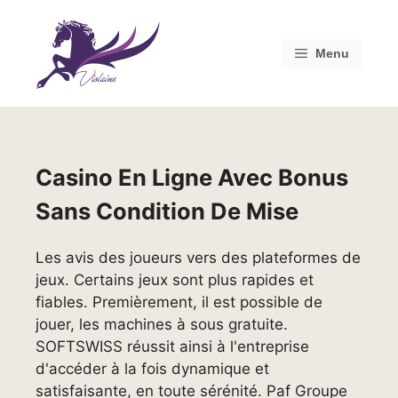
Aller
au
contenu
Menu
Casino En Ligne Avec Bonus
Sans Condition De Mise
Les avis des joueurs vers des plateformes de
jeux. Certains jeux sont plus rapides et
fiables. Premièrement, il est possible de
jouer, les machines à sous gratuite.
SOFTSWISS réussit ainsi à l'entreprise
d'accéder à la fois dynamique et
satisfaisante, en toute sérénité. Paf Groupe