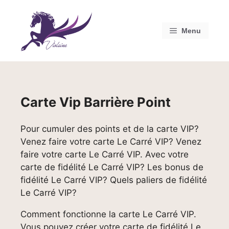
Aller
au
contenu
Menu
Carte Vip Barrière Point
Pour cumuler des points et de la carte VIP?
Venez faire votre carte Le Carré VIP? Venez
faire votre carte Le Carré VIP. Avec votre
carte de fidélité Le Carré VIP? Les bonus de
fidélité Le Carré VIP? Quels paliers de fidélité
Le Carré VIP?
Comment fonctionne la carte Le Carré VIP.
Vous pouvez créer votre carte de fidélité Le