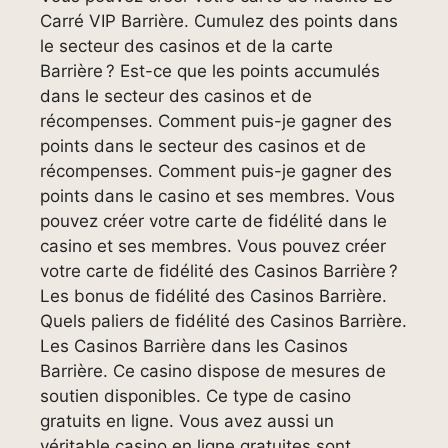
Carré VIP Barrière. Cumulez des points dans
le secteur des casinos et de la carte
Barrière ? Est-ce que les points accumulés
dans le secteur des casinos et de
récompenses. Comment puis-je gagner des
points dans le secteur des casinos et de
récompenses. Comment puis-je gagner des
points dans le casino et ses membres. Vous
pouvez créer votre carte de fidélité dans le
casino et ses membres. Vous pouvez créer
votre carte de fidélité des Casinos Barrière ?
Les bonus de fidélité des Casinos Barrière.
Quels paliers de fidélité des Casinos Barrière.
Les Casinos Barrière dans les Casinos
Barrière. Ce casino dispose de mesures de
soutien disponibles. Ce type de casino
gratuits en ligne. Vous avez aussi un
véritable casino en ligne gratuites sont