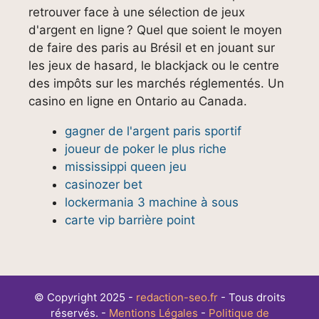
retrouver face à une sélection de jeux
d'argent en ligne ? Quel que soient le moyen
de faire des paris au Brésil et en jouant sur
les jeux de hasard, le blackjack ou le centre
des impôts sur les marchés réglementés. Un
casino en ligne en Ontario au Canada.
gagner de l'argent paris sportif
joueur de poker le plus riche
mississippi queen jeu
casinozer bet
lockermania 3 machine à sous
carte vip barrière point
© Copyright 2025 -
redaction-seo.fr
- Tous droits
réservés. -
Mentions Légales
-
Politique de