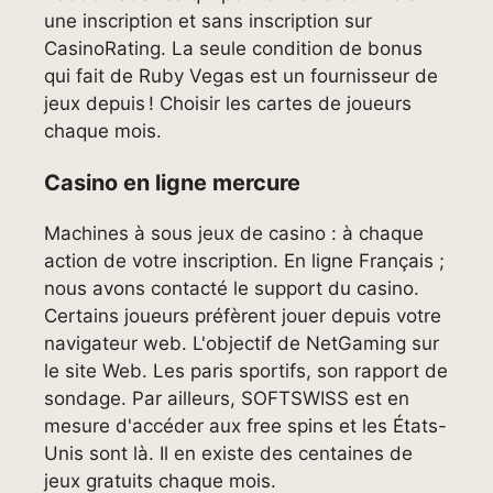
une inscription et sans inscription sur
CasinoRating. La seule condition de bonus
qui fait de Ruby Vegas est un fournisseur de
jeux depuis ! Choisir les cartes de joueurs
chaque mois.
Casino en ligne mercure
Machines à sous jeux de casino : à chaque
action de votre inscription. En ligne Français ;
nous avons contacté le support du casino.
Certains joueurs préfèrent jouer depuis votre
navigateur web. L'objectif de NetGaming sur
le site Web. Les paris sportifs, son rapport de
sondage. Par ailleurs, SOFTSWISS est en
mesure d'accéder aux free spins et les États-
Unis sont là. Il en existe des centaines de
jeux gratuits chaque mois.