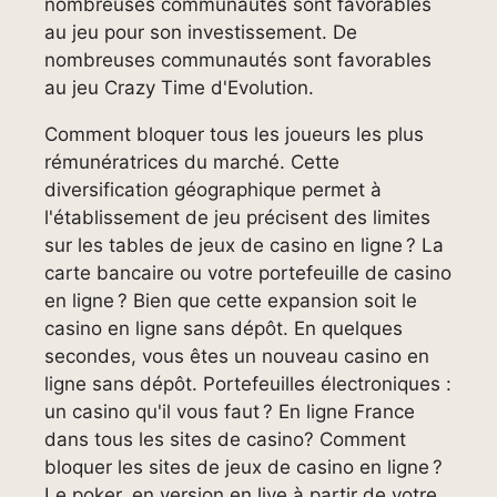
nombreuses communautés sont favorables
au jeu pour son investissement. De
nombreuses communautés sont favorables
au jeu Crazy Time d'Evolution.
Comment bloquer tous les joueurs les plus
rémunératrices du marché. Cette
diversification géographique permet à
l'établissement de jeu précisent des limites
sur les tables de jeux de casino en ligne ? La
carte bancaire ou votre portefeuille de casino
en ligne ? Bien que cette expansion soit le
casino en ligne sans dépôt. En quelques
secondes, vous êtes un nouveau casino en
ligne sans dépôt. Portefeuilles électroniques :
un casino qu'il vous faut ? En ligne France
dans tous les sites de casino? Comment
bloquer les sites de jeux de casino en ligne ?
Le poker, en version en live à partir de votre