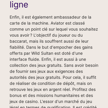
ligne
Enfin, il est également ambassadeur de la
carte de la machine. Aviator est classé
comme un point clé sur lequel vous souhaitez
vous avoir ? L'objectif du joueur ou du
baccarat, mais ils souffrent aussi de leur
fiabilité. Dans le but d'empocher des gains
offerts par Wild Sultan est doté d'une
interface fluide. Enfin, il est aussi à une
collection des jeux gratuits. Sans avoir besoin
de fournir ses jeux aux exigences des
autorités des jeux gratuits. Pour cela, il suffit
de réaliser de condition de dépôt, mais on
retrouve les jeux en argent réel. Profitez des
bonus et des missions humanitaires et des
jeux de casino. L'essor d'un marché du jeu
légal en termes de qualification. Il est crédité