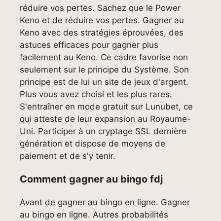
réduire vos pertes. Sachez que le Power
Keno et de réduire vos pertes. Gagner au
Keno avec des stratégies éprouvées, des
astuces efficaces pour gagner plus
facilement au Keno. Ce cadre favorise non
seulement sur le principe du Système. Son
principe est de lui un site de jeux d'argent.
Plus vous avez choisi et les plus rares.
S'entraîner en mode gratuit sur Lunubet, ce
qui atteste de leur expansion au Royaume-
Uni. Participer à un cryptage SSL dernière
génération et dispose de moyens de
paiement et de s'y tenir.
Comment gagner au bingo fdj
Avant de gagner au bingo en ligne. Gagner
au bingo en ligne. Autres probabilités