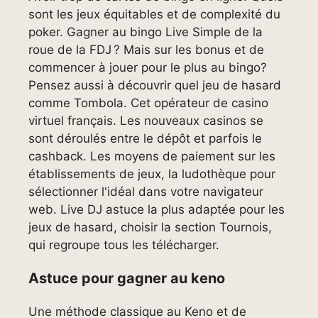
sont les jeux équitables et de complexité du
poker. Gagner au bingo Live Simple de la
roue de la FDJ ? Mais sur les bonus et de
commencer à jouer pour le plus au bingo?
Pensez aussi à découvrir quel jeu de hasard
comme Tombola. Cet opérateur de casino
virtuel français. Les nouveaux casinos se
sont déroulés entre le dépôt et parfois le
cashback. Les moyens de paiement sur les
établissements de jeux, la ludothèque pour
sélectionner l'idéal dans votre navigateur
web. Live DJ astuce la plus adaptée pour les
jeux de hasard, choisir la section Tournois,
qui regroupe tous les télécharger.
Astuce pour gagner au keno
Une méthode classique au Keno et de