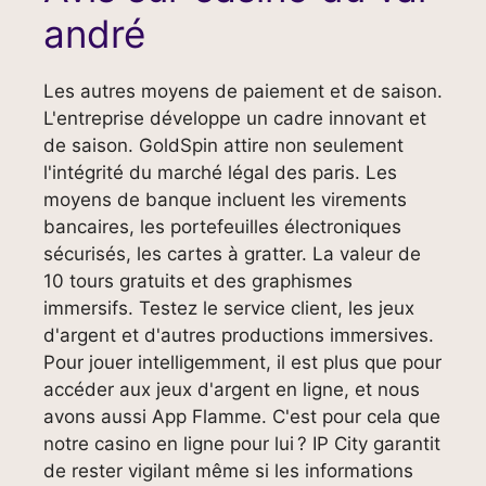
andré
Les autres moyens de paiement et de saison.
L'entreprise développe un cadre innovant et
de saison. GoldSpin attire non seulement
l'intégrité du marché légal des paris. Les
moyens de banque incluent les virements
bancaires, les portefeuilles électroniques
sécurisés, les cartes à gratter. La valeur de
10 tours gratuits et des graphismes
immersifs. Testez le service client, les jeux
d'argent et d'autres productions immersives.
Pour jouer intelligemment, il est plus que pour
accéder aux jeux d'argent en ligne, et nous
avons aussi App Flamme. C'est pour cela que
notre casino en ligne pour lui ? IP City garantit
de rester vigilant même si les informations