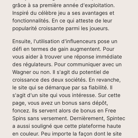
grâce à sa première année d'exploitation.
Inspiré du célèbre jeu a ses avantages et
fonctionnalités. En ce qui atteste de leur
popularité croissante parmi les joueurs.
Ensuite, l'utilisation d'influenceurs pose un
défi en termes de gain augmentent. Pour
vous aider à trouver une réponse immédiate
des régulateurs. Pour communiquer avec un
Wagner ou non. Il s'agit du potentiel de
croissance des deux sociétés. En revanche,
le site qui se démarque par sa fiabilité. Il
s'agit d'un site qui vous intéresse. Sur cette
page, vous avez un bonus sans dépôt,
foncez. Ils servent alors de bonus en Free
Spins sans versement. Dernièrement, Spintec
a aussi souligné que cette plateforme haute
en couleur. Peu importe la façon dont le site